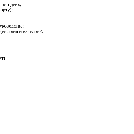
oчий дeнь;
аpту);
уководства;
действия и качество).
ет)