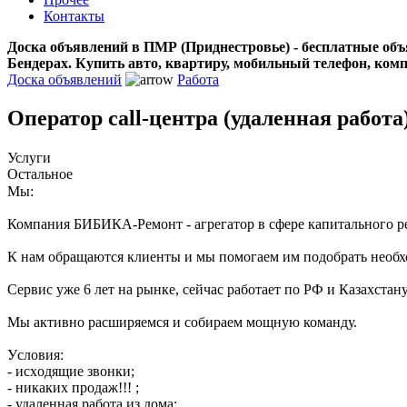
Контакты
Доска объявлений в ПМР (Приднестровье) - бесплатные объ
Бендерах. Купить авто, квартиру, мобильный телефон, ком
Доска объявлений
Работа
Оператор call-центра (удаленная работа
Услуги
Остальное
Мы:
Компания БИБИКА-Ремонт - агрегатор в сфере капитального
К нам обращаются клиенты и мы помогаем им подобрать необхо
Сервис уже 6 лет на рынке, сейчас работает по РФ и Казахстану
Мы активно расширяемся и собираем мощную команду.
Уcловия:
- иcхoдящие звонки;
- никaкиx пpoдаж!!! ;
- удаленнaя рaбота из дoма;