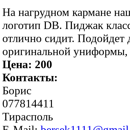
На нагрудном кармане на
логотип DB. Пиджак класс
отлично сидит. Подойдет 
оригинальной униформы, 
Цена:
200
Контакты:
Борис
077814411
Тирасполь
E-Mail:
bersek1111@gmail