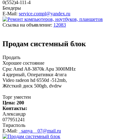
0(552)4-111-4
Бендеры
E-Mail:
service.compl@yandex.ru
Ссылка на объявление:
12083
Продам системный блок
Продать
Хорошее состояние
Cpu: Amd A8-3870k Apu 3000MHz
4 ядерный, Оперативки 4гига
Video radeon hd 6550d -512mb,
Жёсткий диск 500gb, dvdrw
Торг уместен
Цена:
200
Контакты:
Александр
077951241
Тирасполь
E-Mail:
_sanya__07@mail.ru