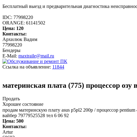
Бесплатный выезд и предварительная диагностика неисправнос
IDC: 77998220
ORANGE: 61141502
Цена:
120
Контакты:
Архилюк Вадим
77998220
Бендеры
E-Mail:
maxtraile@mail.ru
Ссылка на объявление:
11844
материнская плата (775) процессор озу 
Продать
Хорошее состояние
продам материнскую плату asus p5pl2 200p / процессор pentium
вайбер 79779525528 тел 6 06 92
Цена:
500
Контакты:
Artur