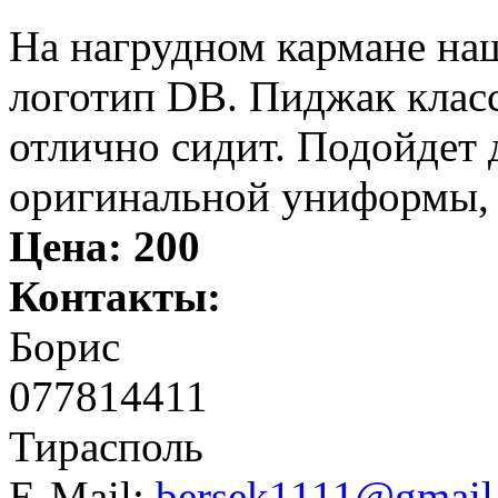
На нагрудном кармане на
логотип DB. Пиджак класс
отлично сидит. Подойдет 
оригинальной униформы, 
Цена:
200
Контакты:
Борис
077814411
Тирасполь
E-Mail:
bersek1111@gmail